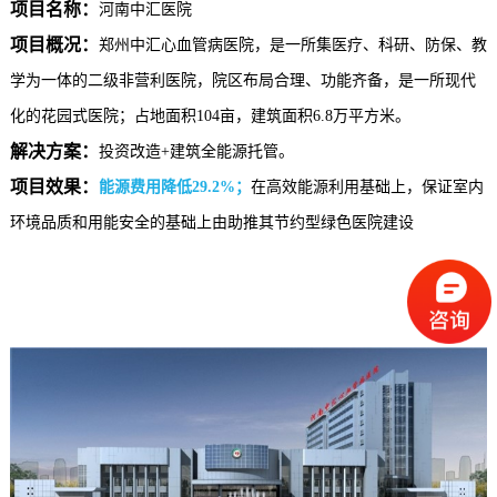
项目名称：
河南中汇医院
项目概况：
郑州中汇心血管病医院，
是一所集医疗、科研、防保、教
学为一体的二级非营利医院，院区布局合理、功能齐备，
是一所现代
化的花园式医院
；
占地面积
104
亩，建筑面积
6.8
万
平方米。
解决方案：
投资改造
+
建筑全能源托管。
项目效果：
能源费用降低
29.2%
；
在高效能源利用基础上，保证室内
环境品质和用能安全的基础上由助推其节约型绿色医院建设